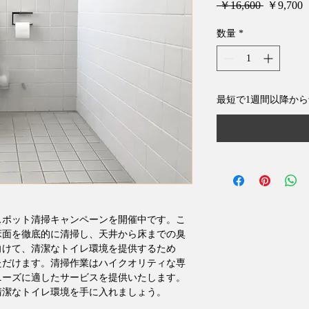
通
 ￥16,600 
￥9,700
常
価
数量
*
格
最短で1週間以降か
スポット清掃キャンペーンを開催中です。こ
床面を徹底的に清掃し、天井から床までの臭
向けて、清潔なトイレ環境を提供するため
ただけます。清掃作業はハイクオリティな専
ニーズに適したサービスを提供いたします。
清潔なトイレ環境を手に入れましょう。