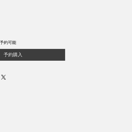
セ
ー
ル
価
格
ら予約可能
予約購入