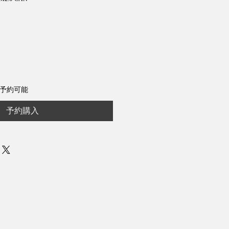
セ
ー
ル
価
格
ら予約可能
予約購入