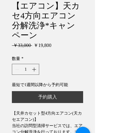
【エアコン】天カ
セ4方向エアコン
分解洗浄*キャン
ペーン
通
セ
 ￥33,000 
￥19,800
常
ー
価
ル
数量
*
格
価
格
最短で1週間以降から予約可能
予約購入
【天井カセット型4方向エアコン(天カ
セエアコン)】
当社の訪問型清掃サービスでは、エア
コン分解洗浄を行っております。エア