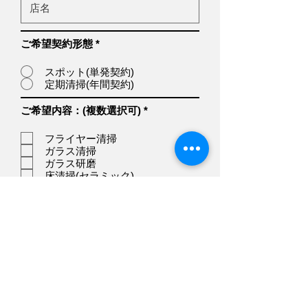
ご希望契約形態
*
スポット(単発契約)
定期清掃(年間契約)
必
ご希望内容：(複数選択可)
*
須
項
フライヤー清掃
目
ガラス清掃
ガラス研磨
床清掃(セラミック)
床清掃(Pタイル+ワックス)
トイレ清掃
その他清掃
現在のお店の状態
*
新店(オープンから３か月以内)
業者による清掃から半年以内
社 名：合同会社速世（はやせ）
業者による清掃から１年以内
代表社員：吉岡利晃
１年以上清掃を頼んでいない